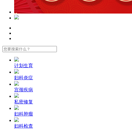
计划生育
妇科炎症
宫颈疾病
私密修复
妇科肿瘤
妇科检查