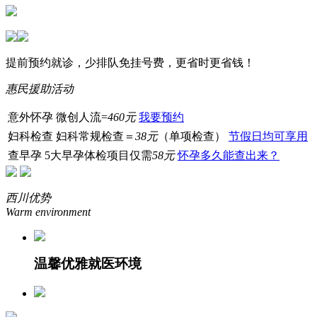
提前预约就诊，少排队免挂号费，更省时更省钱！
惠民援助活动
意外怀孕
微创人流=
460元
我要预约
妇科检查
妇科常规检查＝
38元
（单项检查）
节假日均可享用
查早孕
5大早孕体检项目仅需
58元
怀孕多久能查出来？
西川优势
Warm environment
温馨优雅就医环境