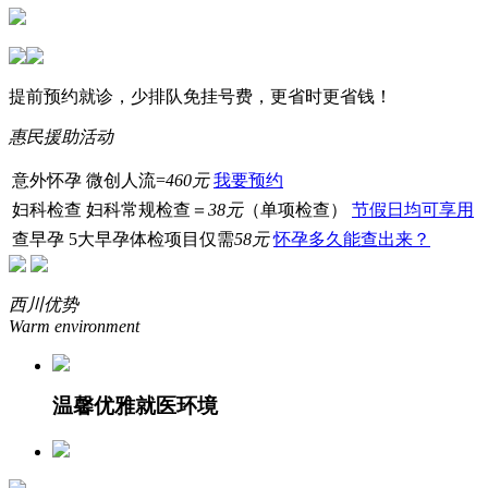
提前预约就诊，少排队免挂号费，更省时更省钱！
惠民援助活动
意外怀孕
微创人流=
460元
我要预约
妇科检查
妇科常规检查＝
38元
（单项检查）
节假日均可享用
查早孕
5大早孕体检项目仅需
58元
怀孕多久能查出来？
西川优势
Warm environment
温馨优雅就医环境