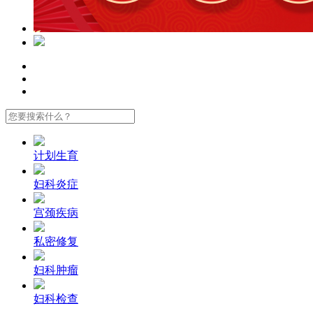
计划生育
妇科炎症
宫颈疾病
私密修复
妇科肿瘤
妇科检查